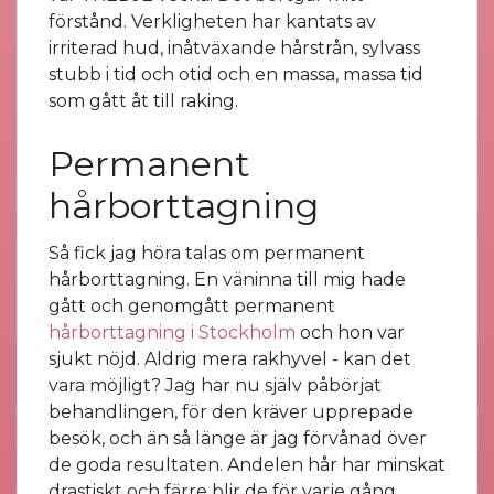
förstånd. Verkligheten har kantats av
irriterad hud, inåtväxande hårstrån, sylvass
stubb i tid och otid och en massa, massa tid
som gått åt till raking.
Permanent
hårborttagning
Så fick jag höra talas om permanent
hårborttagning. En väninna till mig hade
gått och genomgått permanent
hårborttagning i Stockholm
och hon var
sjukt nöjd. Aldrig mera rakhyvel - kan det
vara möjligt? Jag har nu själv påbörjat
behandlingen, för den kräver upprepade
besök, och än så länge är jag förvånad över
de goda resultaten. Andelen hår har minskat
drastiskt och färre blir de för varje gång.