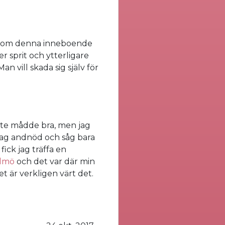
tt som denna inneboende
er sprit och ytterligare
n vill skada sig själv för
.
inte mådde bra, men jag
k jag andnöd och såg bara
ick jag träffa en
almö
och det var där min
det är verkligen värt det.