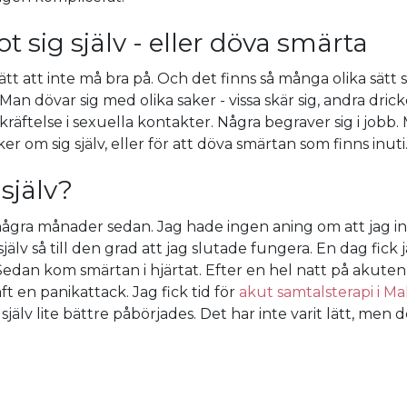
 sig själv - eller döva smärta
sätt att inte må bra på. Och det finns så många olika sä
Man dövar sig med olika saker - vissa skär sig, andra drick
äftelse i sexuella kontakter. Några begraver sig i jobb. Ma
r om sig själv, eller för att döva smärtan som finns inuti
själv?
r några månader sedan. Jag hade ingen aning om att jag 
jälv så till den grad att jag slutade fungera. En dag fic
dan kom smärtan i hjärtat. Efter en hel natt på akuten f
ft en panikattack. Jag fick tid för
akut samtalsterapi i M
 själv lite bättre påbörjades. Det har inte varit lätt, men 