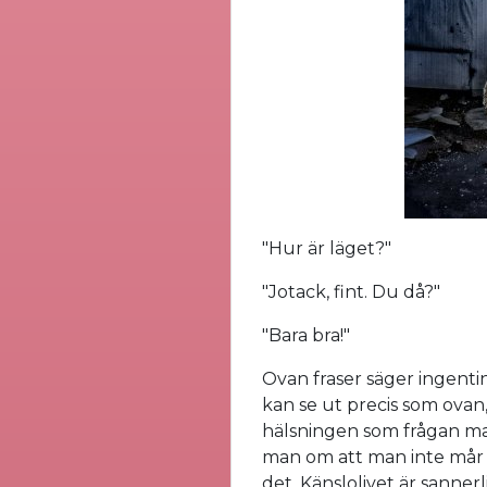
"Hur är läget?"
"Jotack, fint. Du då?"
"Bara bra!"
Ovan fraser säger ingenti
kan se ut precis som ovan,
hälsningen som frågan ma
man om att man inte mår br
det. Känslolivet är sanner