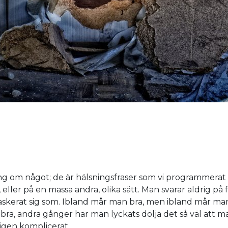
ng om något; de är hälsningsfraser som vi programmerat
 eller på en massa andra, olika sätt. Man svarar aldrig på
skerat sig som. Ibland mår man bra, men ibland mår man
a, andra gånger har man lyckats dölja det så väl att man
ligen komplicerat.