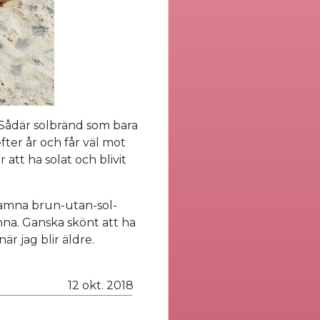
. Sådär solbränd som bara
fter år och får väl mot
tt ha solat och blivit
famna brun-utan-sol-
änna. Ganska skönt att ha
är jag blir äldre.
12 okt. 2018