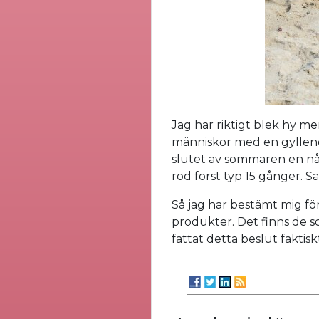
Jag har riktigt blek hy me
människor med en gyllene 
slutet av sommaren en någ
röd först typ 15 gånger. Sär
Så jag har bestämt mig f
produkter. Det finns de so
fattat detta beslut faktisk