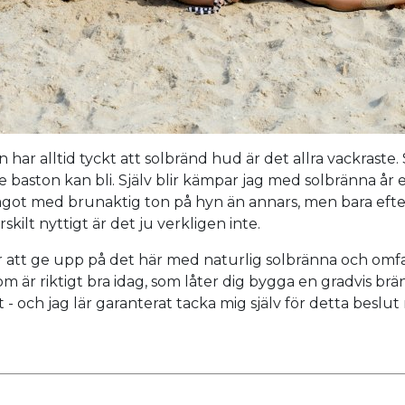
n har alltid tyckt att solbränd hud är det allra vackraste
baston kan bli. Själv blir kämpar jag med solbränna år e
ot med brunaktig ton på hyn än annars, men bara efter a
skilt nyttigt är det ju verkligen inte.
ör att ge upp på det här med naturlig solbränna och om
m är riktigt bra idag, som låter dig bygga en gradvis br
t - och jag lär garanterat tacka mig själv för detta beslut n