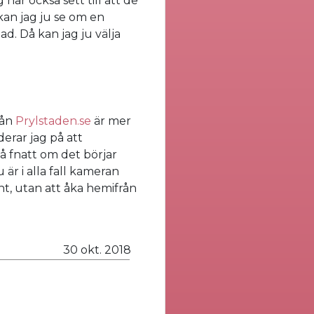
 har också sett till att de
 kan jag ju se om en
d. Då kan jag ju välja
rån
Prylstaden.se
är mer
erar jag på att
å fnatt om det börjar
 är i alla fall kameran
nt, utan att åka hemifrån
30 okt. 2018