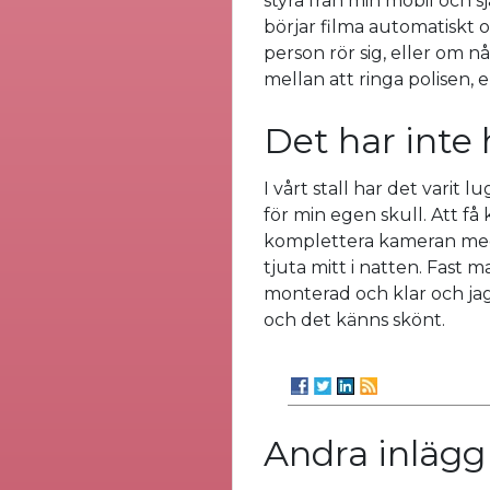
styra från min mobil och sjä
börjar filma automatiskt om
person rör sig, eller om n
mellan att ringa polisen, e
Det har inte
I vårt stall har det varit
för min egen skull. Att få
komplettera kameran med e
tjuta mitt i natten. Fast 
monterad och klar och jag
och det känns skönt.
Andra inlägg