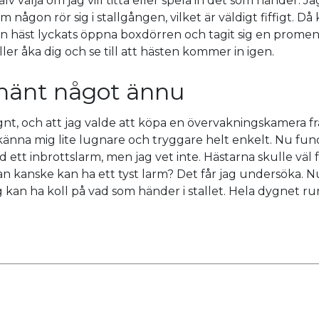
lv välja om jag vill titta eller spela in det som händer. Jag
 någon rör sig i stallgången, vilket är väldigt fiffigt. Då
ån häst lyckats öppna boxdörren och tagit sig en promena
ller åka dig och se till att hästen kommer in igen.
 hänt något ännu
 lugnt, och att jag valde att köpa en övervakningskamera f
 känna mig lite lugnare och tryggare helt enkelt. Nu fund
tt inbrottslarm, men jag vet inte. Hästarna skulle väl f
man kanske kan ha ett tyst larm? Det får jag undersöka. Nu
 kan ha koll på vad som händer i stallet. Hela dygnet ru